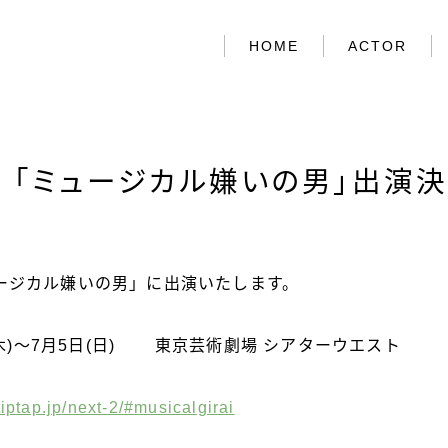
HOME
ACTOR
 「ミュージカル嫌いの男」出演決
HOME
ACTOR
ージカル嫌いの男」に出演いたします。
ABOUT US
日(木)～7月5日(日) 東京芸術劇場 シアターウエスト
CONTACT
/tiptap.jp/next-2/#musicalgirai